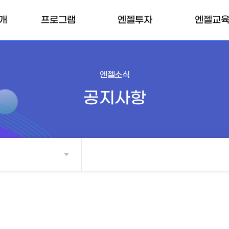
개
프로그램
엔젤투자
엔젤교
허브
내부프로그램
엔젤클럽
엔젤교육소
개인투자조합
외부프로그램
엔젤교육일
엔젤소식
전문개인투자자
공지사항
벤처투자마트
매칭펀드
TIPS
투자확인서
소득공제 계산기