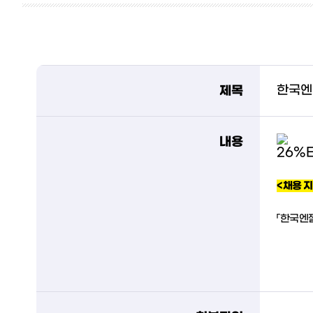
제목
한국엔젤
내용
<채용 지
「한국엔