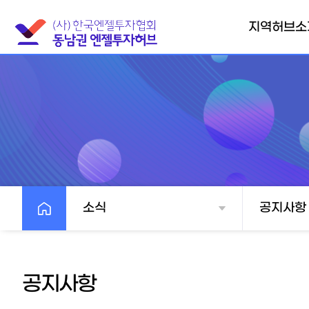
지역허브소
동남권엔젤투자
협의회소개
찾아오시는길
소식
공지사항
공지사항